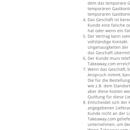
dem das temporäre Ga
temporären Gastkonto
temporären Gastkont
Das Geschäft ist bere
Kunde eine falsche o
hat oder wenn ein Fal
Der Vertrag kann vom
vollständige Kontakt-
Ungenauigkeiten der 
das Geschäft übermit
Der Kunde muss telef
Takeaway.com erreich
Wenn das Geschäft, b
Anspruch nimmt, kan
Die für die Bestellu
wie z.B. dem Standor
aber diese Kosten wer
Quittung für diese L
Entscheidet sich der
angegebenen Lieferad
Kunde nicht an der Li
Takeaway.com geliefe
unternehmen, um den 
Wenn Takeaway.com ni