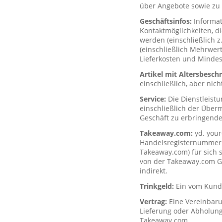
über Angebote sowie zu 
Geschäftsinfos:
Informa
Kontaktmöglichkeiten, d
werden (einschließlich z
(einschließlich Mehrwerts
Lieferkosten und Mindes
Artikel mit Altersbesc
einschließlich, aber nich
Service:
Die Dienstleist
einschließlich der Über
Geschäft zu erbringende
Takeaway.com:
yd. your
Handelsregisternummer H
Takeaway.com) für sich s
von der Takeaway.com Gro
indirekt.
Trinkgeld:
Ein vom Kunde
Vertrag:
Eine Vereinbar
Lieferung oder Abholung
Takeaway.com.