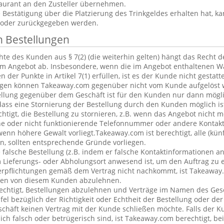
aurant an den Zusteller übernehmen.
estätigung über die Platzierung des Trinkgeldes erhalten hat, ka
 oder zurückgegeben werden.
n Bestellungen
te des Kunden aus § 7(2) (die weiterhin gelten) hängt das Recht 
em Angebot ab. Insbesondere, wenn die im Angebot enthaltenen Wa
 der Punkte in Artikel 7(1) erfüllen, ist es der Kunde nicht gestatt
ngen können Takeaway.com gegenüber nicht vom Kunde aufgelöst 
ellung gegenüber dem Geschäft ist für den Kunden nur dann mögl
dass eine Stornierung der Bestellung durch den Kunden möglich is
chtigt, die Bestellung zu stornieren, z.B. wenn das Angebot nicht 
he oder nicht funktionierende Telefonnummer oder andere Kontak
nn höhere Gewalt vorliegt.Takeaway.com ist berechtigt, alle (kün
, sollten entsprechende Gründe vorliegen.
alsche Bestellung (z.B. indem er falsche Kontaktinformationen an
 Lieferungs- oder Abholungsort anwesend ist, um den Auftrag zu e
erpflichtungen gemäß dem Vertrag nicht nachkommt, ist Takeaway.
ngen von diesem Kunden abzulehnen.
echtigt, Bestellungen abzulehnen und Verträge im Namen des Ges
l bezüglich der Richtigkeit oder Echtheit der Bestellung oder de
eschäft keinen Vertrag mit der Kunde schließen möchte. Falls der 
lich falsch oder betrügerisch sind, ist Takeaway.com berechtigt, bei