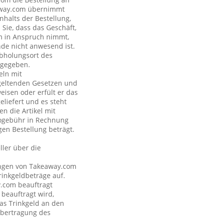
eaway.com übernimmt
nhalts der Bestellung,
Sie, dass das Geschäft,
om in Anspruch nimmt,
nde nicht anwesend ist.
Abholungsort des
ngegeben.
eln mit
geltenden Gesetzen und
eisen oder erfült er das
eliefert und es steht
n die Artikel mit
nogebühr in Rechnung
gen Bestellung beträgt.
ler über die
tungen von Takeaway.com
inkgeldbeträge auf.
y.com beauftragt
 beauftragt wird,
as Trinkgeld an den
Übertragung des