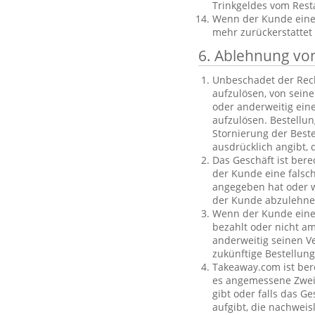
Trinkgeldes vom Rest
Wenn der Kunde eine B
mehr zurückerstattet
6. Ablehnung vo
Unbeschadet der Rech
aufzulösen, von sein
oder anderweitig einen
aufzulösen. Bestellu
Stornierung der Best
ausdrücklich angibt, 
Das Geschäft ist bere
der Kunde eine falsc
angegeben hat oder we
der Kunde abzulehnen
Wenn der Kunde eine f
bezahlt oder nicht am
anderweitig seinen V
zukünftige Bestellu
Takeaway.com ist ber
es angemessene Zweife
gibt oder falls das G
aufgibt, die nachweis