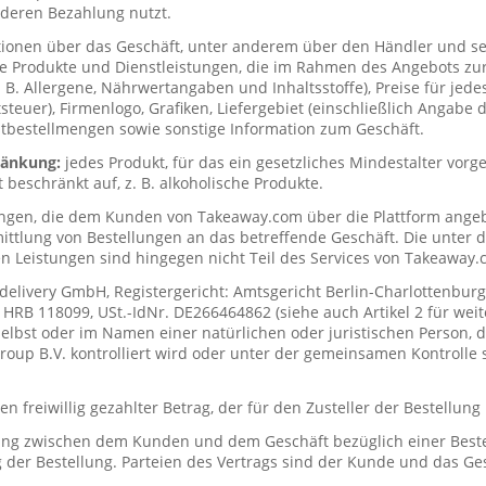
deren Bezahlung nutzt.
tionen über das Geschäft, unter anderem über den Händler und s
ie Produkte und Dienstleistungen, die im Rahmen des Angebots zur
. B. Allergene, Nährwertangaben und Inhaltsstoffe), Preise für jede
teuer), Firmenlogo, Grafiken, Liefergebiet (einschließlich Angabe d
tbestellmengen sowie sonstige Information zum Geschäft.
hränkung:
jedes Produkt, für das ein gesetzliches Mindestalter vorge
t beschränkt auf, z. B. alkoholische Produkte.
ungen, die dem Kunden von Takeaway.com über die Plattform ange
mittlung von Bestellungen an das betreffende Geschäft. Die unter
n Leistungen sind hingegen nicht Teil des Services von Takeaway.
delivery GmbH, Registergericht: Amtsgericht Berlin-Charlottenburg
RB 118099, USt.-IdNr. DE266464862 (siehe auch Artikel 2 für weit
elbst oder im Namen einer natürlichen oder juristischen Person, di
up B.V. kontrolliert wird oder unter der gemeinsamen Kontrolle s
n freiwillig gezahlter Betrag, der für den Zusteller der Bestellung
ung zwischen dem Kunden und dem Geschäft bezüglich einer Beste
 der Bestellung. Parteien des Vertrags sind der Kunde und das Ges