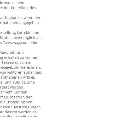
nde von seinem
i der Erstellung des
verfügbar ist, wenn der
formationen angegeben
estellung korrekte und
ichtet, unverzüglich alle
 an Takeaway.com oder
s Geschäft und
ng erhalten zu können.
on Takeaway.com in
rvicegebühr berechnen.
e von Faktoren abhängen,
enthaltenen Artikel,
ellung aufgibt. Eine
rdert werden.
n der vom Kunden
hmen. Insofern der
 die Bestellung von
emessene Anstrengungen
terlassen werden soll.
com die Bestellung an