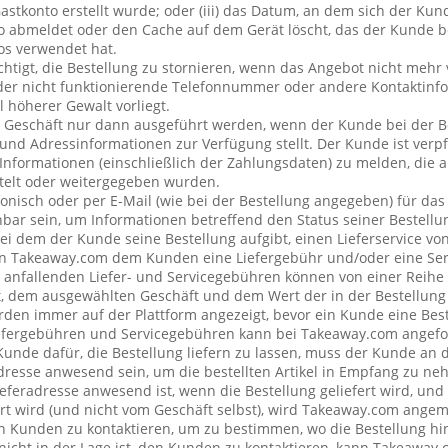
stkonto erstellt wurde; oder (iii) das Datum, an dem sich der Ku
 abmeldet oder den Cache auf dem Gerät löscht, das der Kunde be
os verwendet hat.
chtigt, die Bestellung zu stornieren, wenn das Angebot nicht mehr 
der nicht funktionierende Telefonnummer oder andere Kontaktin
l höherer Gewalt vorliegt.
 Geschäft nur dann ausgeführt werden, wenn der Kunde bei der B
 und Adressinformationen zur Verfügung stellt. Der Kunde ist verpfl
Informationen (einschließlich der Zahlungsdaten) zu melden, die
telt oder weitergegeben wurden.
onisch oder per E-Mail (wie bei der Bestellung angegeben) für da
bar sein, um Informationen betreffend den Status seiner Bestellu
ei dem der Kunde seine Bestellung aufgibt, einen Lieferservice v
n Takeaway.com dem Kunden eine Liefergebühr und/oder eine Se
ng anfallenden Liefer- und Servicegebühren können von einer Reih
t, dem ausgewählten Geschäft und dem Wert der in der Bestellung 
den immer auf der Plattform angezeigt, bevor ein Kunde eine Best
iefergebühren und Servicegebühren kann bei Takeaway.com angefo
 Kunde dafür, die Bestellung liefern zu lassen, muss der Kunde a
resse anwesend sein, um die bestellten Artikel in Empfang zu ne
eferadresse anwesend ist, wenn die Bestellung geliefert wird, und
rt wird (und nicht vom Geschäft selbst), wird Takeaway.com ang
Kunden zu kontaktieren, um zu bestimmen, wo die Bestellung hin
cht in der Lage ist, den Kunden zu kontaktieren, kann Takeaway.