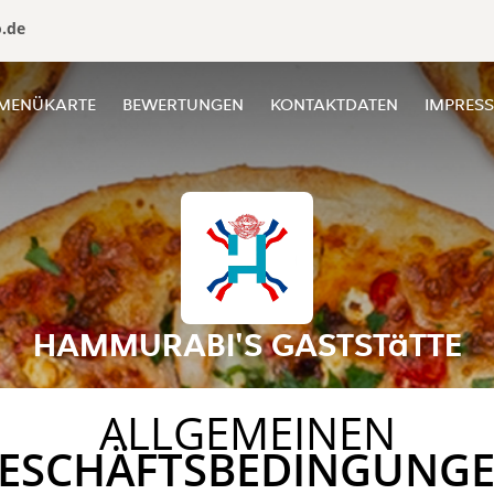
o.de
MENÜKARTE
BEWERTUNGEN
KONTAKTDATEN
IMPRES
HAMMURABI'S GASTSTäTTE
ALLGEMEINEN
ESCHÄFTSBEDINGUNG