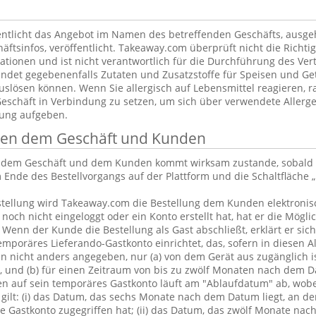
ntlicht das Angebot im Namen des betreffenden Geschäfts, ausg
äftsinfos, veröffentlicht. Takeaway.com überprüft nicht die Richtig
tionen und ist nicht verantwortlich für die Durchführung des Vert
ndet gegebenenfalls Zutaten und Zusatzstoffe für Speisen und Get
uslösen können. Wenn Sie allergisch auf Lebensmittel reagieren, ra
Geschäft in Verbindung zu setzen, um sich über verwendete Allerge
lung aufgeben.
chen dem Geschäft und Kunden
n dem Geschäft und dem Kunden kommt wirksam zustande, sobald 
 Ende des Bestellvorgangs auf der Plattform und die Schaltfläche „
tellung wird Takeaway.com die Bestellung dem Kunden elektronisc
och nicht eingeloggt oder ein Konto erstellt hat, hat er die Möglic
. Wenn der Kunde die Bestellung als Gast abschließt, erklärt er sic
emporäres Lieferando-Gastkonto einrichtet, das, sofern in diesen 
 nicht anders angegeben, nur (a) von dem Gerät aus zugänglich is
, und (b) für einen Zeitraum von bis zu zwölf Monaten nach dem D
en auf sein temporäres Gastkonto läuft am "Ablaufdatum" ab, wobe
gilt: (i) das Datum, das sechs Monate nach dem Datum liegt, an d
 Gastkonto zugegriffen hat; (ii) das Datum, das zwölf Monate nac