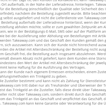
rt außerhalb, in der Nähe der Lieferadresse, hinterlegen. Tak
ür die Bestellung (einschließlich der Qualität oder Sicherheit des I
rfindet), nachdem die Bestellung zugestellt wurde. Bitte beachten 
g selbst ausgeliefert und nicht die Lieferdienste von Takeaway.c
e Bestellung außerhalb der Lieferadresse hinterlässt, wenn der Ku
Bestellung abholen möchte, sollte er zum gewählten Zeitpunkt am 
ein, wie in der Bestätigungs-E-Mail, SMS oder auf der Plattform a
wie bei der Auslieferung oder Abholung von Bestellungen mit Artik
 werden Takeaway.com und das Geschäft den Kunden gemäß den 
rn, sich auszuweisen. Kann sich der Kunde nicht hinreichend ausw
erden die Artikel mit Altersbeschränkung der Bestellung nicht ausg
 Geschäft frei, die Bestellung auch insgesamt abzulehnen. Werde
emäß diesem Absatz nicht geliefert, kann dem Kunden eine Stor
mindestens den Wert der Artikel mit Altersbeschränkung der jeweli
mt keine Haftung für die Ausführung des Vertrages.
kann der Kunde nach eigenem Ermessen entscheiden, einem Zustel
ahlungsmethoden ein Trinkgeld zu geben.
 die Zusteller bestimmt und kann nicht als Zahlung für Dienstleis
keaway.com tritt dabei nur als Treuhänder und Überweiser der Tr
t das Trinkgeld an die Zusteller, falls diese direkt über Takeawa
teller nicht über Takeaway.com, sondern direkt durch das Geschäft
om das Trinkgeld an das Geschäft und verpflichtet das Geschäft, d
n. Takeaway.com kann keine Garantie oder Verantwortung für die 