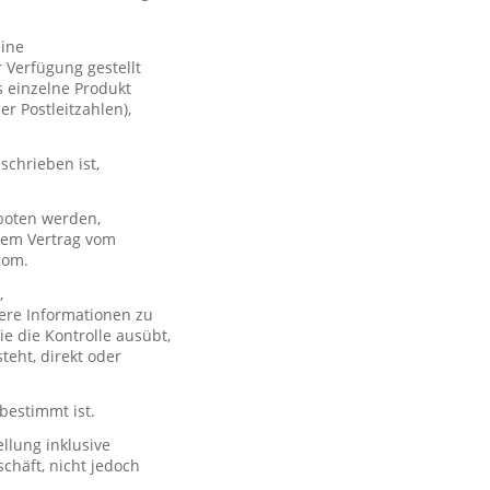
eine
 Verfügung gestellt
s einzelne Produkt
er Postleitzahlen),
schrieben ist,
boten werden,
 dem Vertrag vom
com.
,
ere Informationen zu
e die Kontrolle ausübt,
teht, direkt oder
 bestimmt ist.
llung inklusive
chäft, nicht jedoch