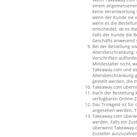
einem angemessenen O
keine Verantwortung f
wenn der Kunde sie vo
wenn es die Bestellun
entscheidet, ob es di
Falls der Kunde die 
Geschäfts anwesend s
Bei der Bestellung so
Altersbeschränkung:
Vorschriften aufforde
Mindestalter nicht, w
Takeaway.com und dem
Altersbeschränkung g
gestellt werden, die 
Takeaway.com übernim
Nach der Bestellung 
verfügbaren Online-Z
Das Trinkgeld ist für
angesehen werden. Ta
Takeaway.com überweis
werden. Falls ein Zus
überweist Takeaway.c
Zusteller auszuzahle